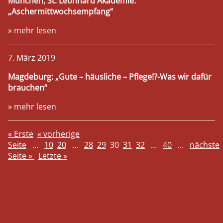
München, St. Leonhard Akademie:
„Aschermittwochsempfang“
PRESSEMITTEILUNGEN
» mehr lesen
7. März 2019
INFO-VIDEOS
Magdeburg: „Gute – häusliche – Pflege!?-Was wir dafür
brauchen“
CHRONIK
» mehr lesen
SPENDEN
« Erste
« vorherige
Seite
...
10
20
...
28
29
30
31
32
...
40
...
nächste
JA!
Seite »
Letzte »