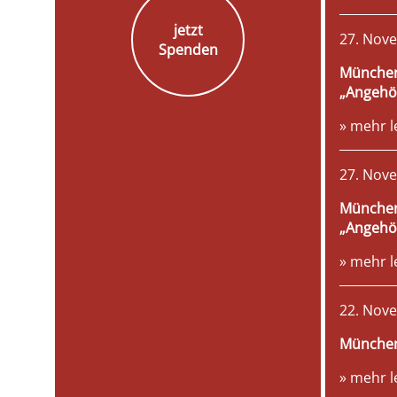
jetzt
27. Nov
Spenden
München,
„Angehör
» mehr l
27. Nov
München,
„Angehör
» mehr l
22. Nov
München,
» mehr l