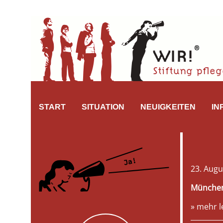
START
SITUATION
NEUIGKEITEN
IN
23. Augu
München
» mehr l