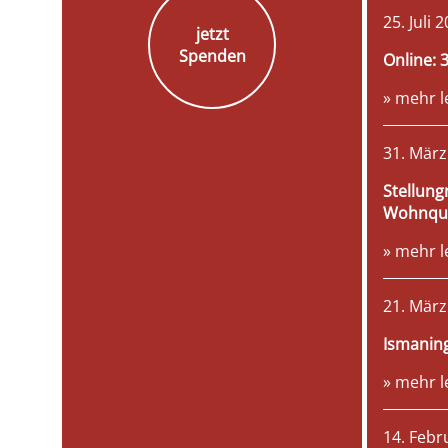
25. Juli 
jetzt
Spenden
Online: 
» mehr l
31. März
Stellung
Wohnqua
» mehr l
21. März
Ismaning
» mehr l
14. Febr