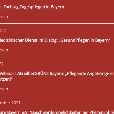
, Fachtag Tagespflegen in Bayern
esen
2022
Medizinischer Dienst im Dialog: „GesundPflegen in Bayern“
esen
022
Webinar LAG silberGRÜNE Bayern: „Pflegende Angehörige en
tzen!“
esen
ember 2021
are Bayern e.V.:“Beschwerdemöglichkeiten bei Pflegeprobl