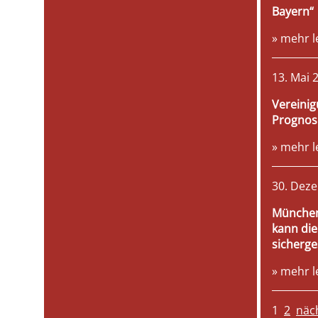
Bayern“
» mehr l
13. Mai 
Vereinig
Prognos
» mehr l
30. Dez
München
kann die
sicherge
» mehr l
1
2
näch