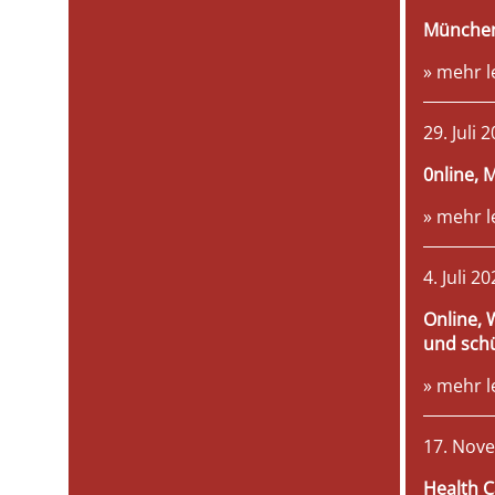
München
» mehr l
29. Juli 
0nline, 
» mehr l
4. Juli 2
Online, 
und schü
» mehr l
17. Nov
Health C